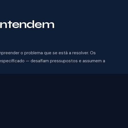
entendem
preender o problema que se está a resolver. Os
especificado — desafiam pressupostos e assumem a
spital Garcia de Orta e clientes internacionais nos