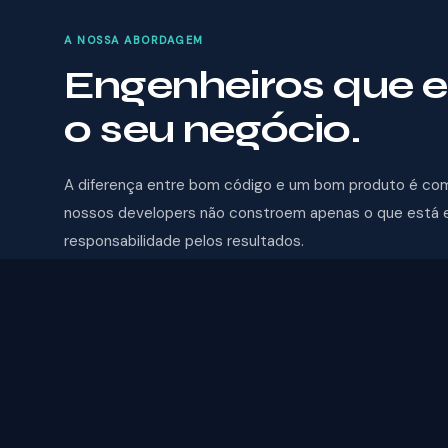
A NOSSA ABORDAGEM
Engenheiros que 
o seu negócio.
A diferença entre bom código e um bom produto é com
nossos developers não constroem apenas o que está 
responsabilidade pelos resultados.
Entegámos aplicações complexas para a Worten, EDP, Ho
setores de retalho, finanças, saúde e setor público.