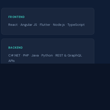
FRONTEND
React · Angular JS · Flutter · Node.js · TypeScript
BACKEND
C#.NET · PHP · Java · Python · REST & GraphQL
APIs
INFRAESTRUTURA
AWS EKS · Microserviços · Docker · CI/CD · MSSQL
· MySQL