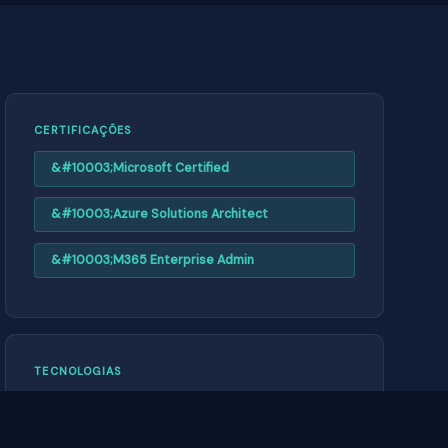
CERTIFICAÇÕES
Microsoft Certified
Azure Solutions Architect
M365 Enterprise Admin
TECNOLOGIAS
Windows Server · Active Directory · Azure ·
Microsoft 365 · Hyper-V · Exchange · Teams